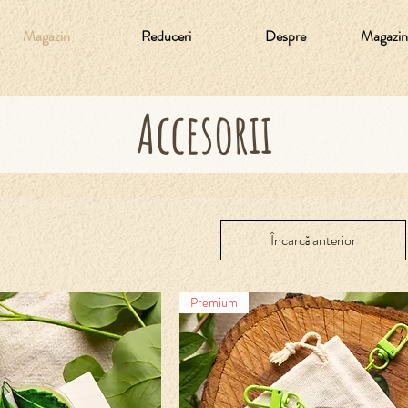
Magazin
Reduceri
Despre
Magazine
Accesorii
Încarcă anterior
Premium