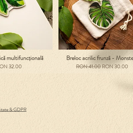
ică multifuncțională
Breloc acrilic frunză - Monst
eț
Preț normal
Preț redus
ON 32.00
RON 41.00
RON 30.00
ialitate & GDPR