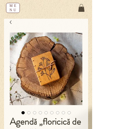
ME
NU
Agendă „floricică de