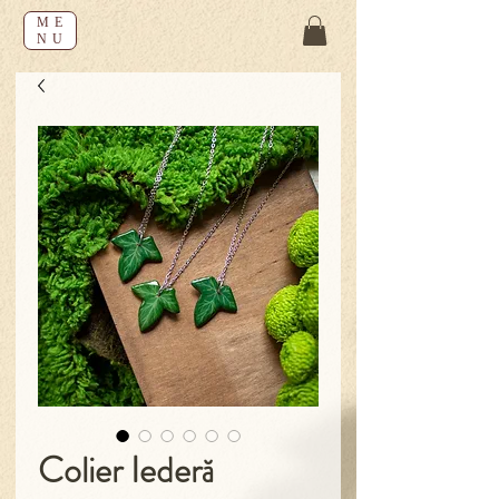
ME
NU
Colier Iederă