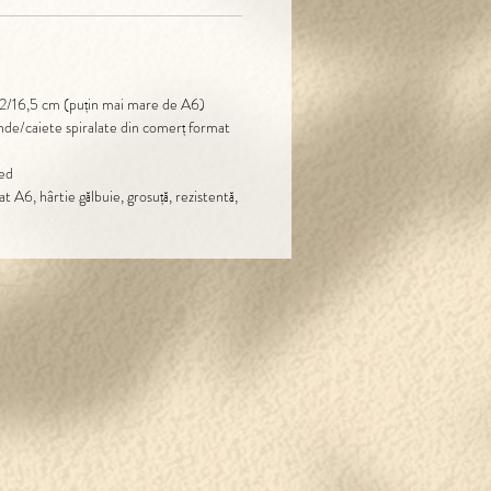
12/16,5 cm (puțin mai mare de A6)
nde/caiete spiralate din comerț format
led
lat A6, hârtie gălbuie, grosuță, rezistentă,