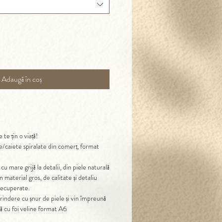
Adaugă în coș
 te țin o viață!
/caiete spiralate din comerț, format
 mare grijă la detalii, din piele naturală
n material gros, de calitate și detaliu
 recuperate.
rindere cu șnur de piele și vin împreună
tă cu foi veline format A6