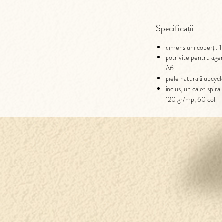
Specificații
dimensiuni coperți: 
potrivite pentru age
A6
piele naturală upcyc
inclus, un caiet spira
120 gr/mp, 60 coli