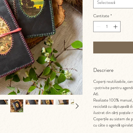
Selectează
Cantitate
*
Descriere
Coperți reutilizabile, care
-potrivite pentru agende
A6.
Realizate 100% manual, cu
reciclată cu căptușeală di
ilustrat din cărți poștale
Coperțile au sistem de p
cu câte o agendă spirala