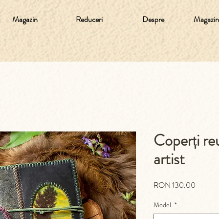
Magazin
Reduceri
Despre
Magazine
Coperți reu
artist
Preț
RON 130.00
Model
*