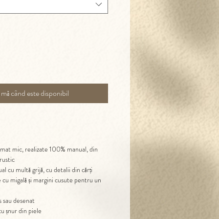
-mă când este disponibil
rmat mic, realizate 100% manual, din
rustic
 cu multă grijă, cu detalii din cărți
e cu migală și margini cusute pentru un
s sau desenat
u șnur din piele