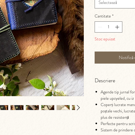
Selectează
Cantitate
*
Stoc epuizat
Notifică
Descriere
Agende tip jurnal fo
piele upcyeled, cu iz 
Coperți lucrate manual
poștale vechi, lucrat
plus de rezistență
Perfecte pentru scri
Sistem de prindere c