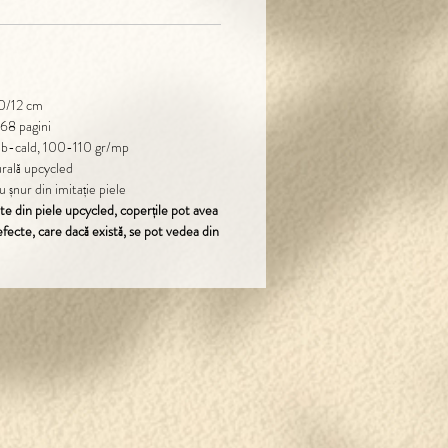
0/12 cm
168 pagini
 alb-cald, 100-110 gr/mp
urală upcycled
 șnur din imitație piele
ate din piele upcycled, coperțile pot avea
fecte, care dacă există, se pot vedea din