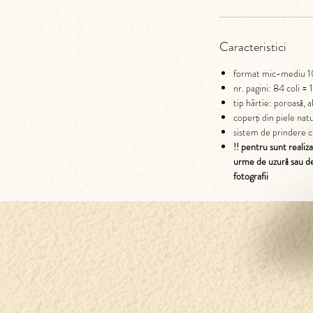
Caracteristici
format mic-mediu 1
nr. pagini: 84 coli = 
tip hârtie: poroasă,
coperți din piele nat
sistem de prindere cu
!! pentru sunt realiz
urme de uzură sau de
fotografii