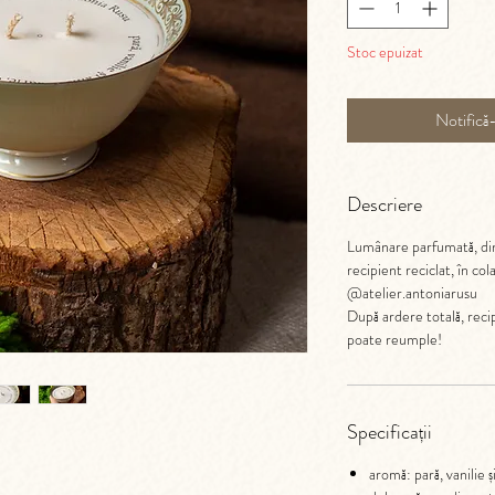
Stoc epuizat
Notifică
Descriere
Lumânare parfumată, din 
recipient reciclat, în co
@atelier.antoniarusu
După ardere totală, recip
poate reumple!
Specificații
aromă: pară, vanilie 