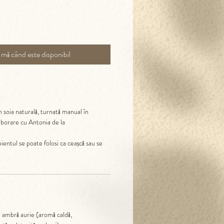
-mă când este disponibil
soia naturală, turnată manual în
laborare cu Antonia de la
ientul se poate folosi ca ceașcă sau se
și ambră aurie (aromă caldă,