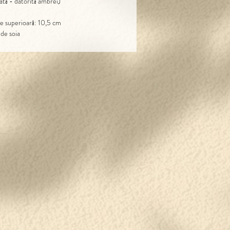
tă - datorită ambrei)
e superioară: 10,5 cm
de soia