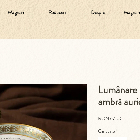
Magazin
Reduceri
Despre
Magazine
Lumânare p
ambră auri
Preț
RON 67.00
Cantitate
*