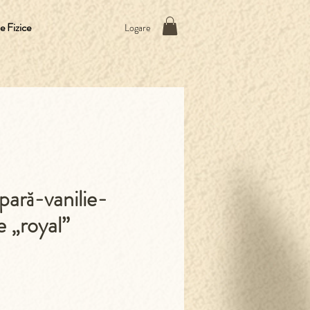
 Fizice
Logare
ară-vanilie-
e „royal”