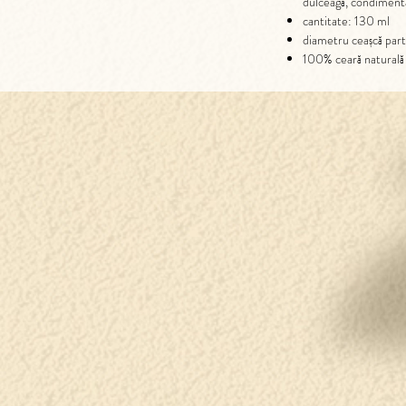
dulceagă, condimenta
cantitate: 130 ml
diametru ceașcă part
100% ceară naturală 